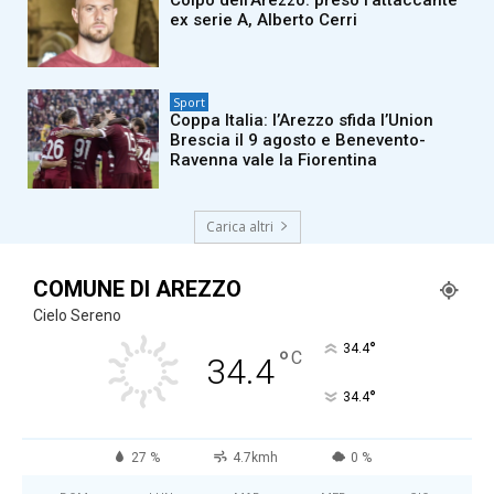
ex serie A, Alberto Cerri
Sport
Coppa Italia: l’Arezzo sfida l’Union
Brescia il 9 agosto e Benevento-
Ravenna vale la Fiorentina
Carica altri
COMUNE DI AREZZO
Cielo Sereno
°
34.4
°
C
34.4
°
34.4
27 %
4.7kmh
0 %