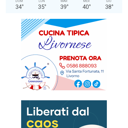
DOM
LUN
MAR
MER
GIO
34
°
35
°
39
°
40
°
38
°