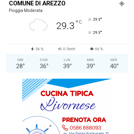
COMUNE DI AREZZO
Pioggia Moderata
°
29.3
°
C
29.3
°
29.3
56 %
0.1kmh
66 %
SAB
DOM
LUN
MAR
MER
28
°
36
°
39
°
39
°
40
°