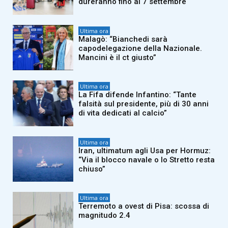
dureranno fino al 7 settembre
Ultima ora
Malagò: “Bianchedi sarà
capodelegazione della Nazionale.
Mancini è il ct giusto”
Ultima ora
La Fifa difende Infantino: “Tante
falsità sul presidente, più di 30 anni
di vita dedicati al calcio”
Ultima ora
Iran, ultimatum agli Usa per Hormuz:
“Via il blocco navale o lo Stretto resta
chiuso”
Ultima ora
Terremoto a ovest di Pisa: scossa di
magnitudo 2.4