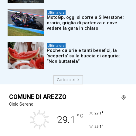
Ultima ora
MotoGp, oggi si corre a Silverstone:
orario, griglia di partenza e dove
vedere la gara in chiaro
Ultima ora
Poche calorie e tanti benefici, la
‘scoperta’ sulla buccia di anguria:
“Non buttatela”
Carica altri
COMUNE DI AREZZO
Cielo Sereno
°
29.1
°
C
29.1
°
29.1