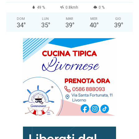
49 %
0.8kmh
0 %
DOM
LUN
MAR
MER
GIO
34
°
35
°
39
°
40
°
39
°