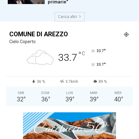
primarie”
Carica altri
COMUNE DI AREZZO
Cielo Coperto
°
33.7
°
C
33.7
°
33.7
36 %
3.7kmh
89 %
SAB
DOM
LUN
MAR
MER
32
°
36
°
39
°
39
°
40
°