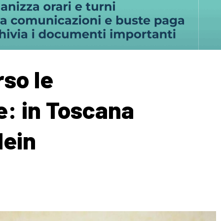
rso le
e: in Toscana
lein