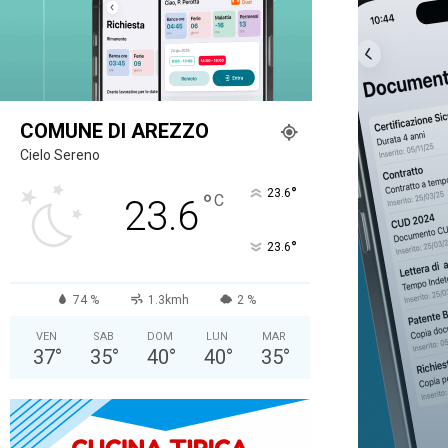
COMUNE DI AREZZO
Cielo Sereno
°
23.6
°
C
23.6
°
23.6
74 %
1.3kmh
2 %
VEN
SAB
DOM
LUN
MAR
37
°
35
°
40
°
40
°
35
°