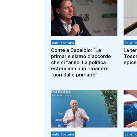
dalla Toscana
dalla T
Conte a Capalbio: “Le
La te
primarie siamo d’accordo
Tosca
che si fanno. La politica
epice
estera non può rimanere
fuori dalle primarie”
dalla Toscana
dalla T