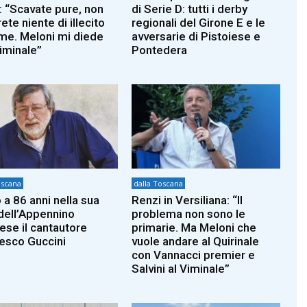
: “Scavate pure, non
di Serie D: tutti i derby
ete niente di illecito
regionali del Girone E e le
 me. Meloni mi diede
avversarie di Pistoiese e
riminale”
Pontedera
oscana
dalla Toscana
 a 86 anni nella sua
Renzi in Versiliana: “Il
dell’Appennino
problema non sono le
iese il cantautore
primarie. Ma Meloni che
esco Guccini
vuole andare al Quirinale
con Vannacci premier e
Salvini al Viminale”