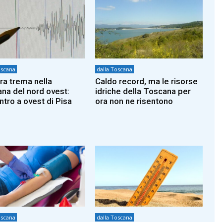
oscana
dalla Toscana
rra trema nella
Caldo record, ma le risorse
na del nord ovest:
idriche della Toscana per
ntro a ovest di Pisa
ora non ne risentono
oscana
dalla Toscana