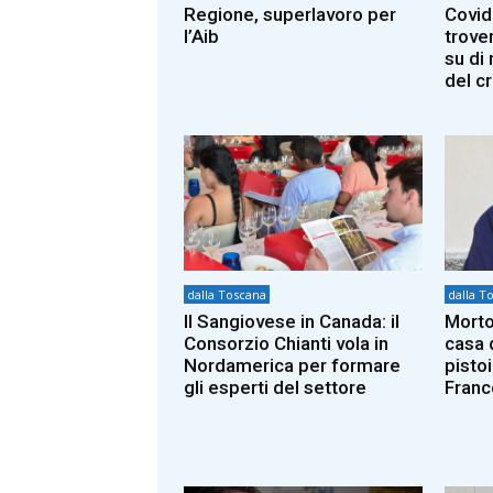
Regione, superlavoro per
Covid
l’Aib
trover
su di
del c
dalla Toscana
dalla T
Il Sangiovese in Canada: il
Morto
Consorzio Chianti vola in
casa 
Nordamerica per formare
pisto
gli esperti del settore
Franc