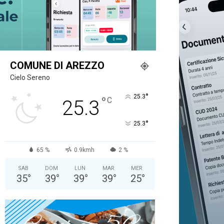
COMUNE DI AREZZO
Cielo Sereno
°
25.3
°
C
25.3
°
25.3
65 %
0.9kmh
2 %
SAB
DOM
LUN
MAR
MER
35
°
39
°
39
°
39
°
25
°