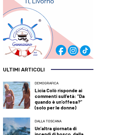
ULTIMI ARTICOLI
DEMOGRAFICA
Licia Colò risponde ai
commenti sull’età: “Da
quando è un’offesa?”
(solo per le donne)
DALLA TOSCANA
Un’altra giornata di
incendi di bosco, dalla