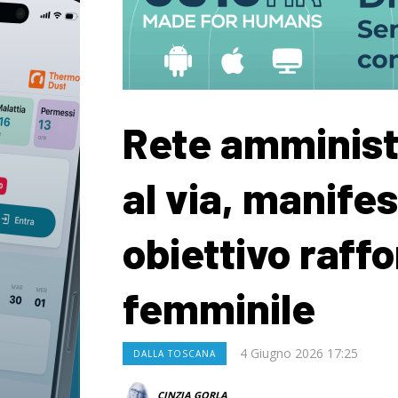
Rete amminist
al via, manife
obiettivo raff
femminile
4 Giugno 2026 17:25
DALLA TOSCANA
CINZIA GORLA