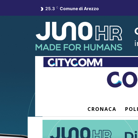
25.3
C
Comune di Arezzo
CRONACA
POL