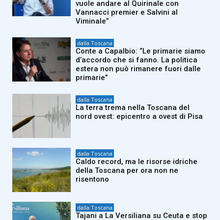
vuole andare al Quirinale con
Vannacci premier e Salvini al
Viminale”
dalla Toscana
Conte a Capalbio: “Le primarie siamo
d’accordo che si fanno. La politica
estera non può rimanere fuori dalle
primarie”
dalla Toscana
La terra trema nella Toscana del
nord ovest: epicentro a ovest di Pisa
dalla Toscana
Caldo record, ma le risorse idriche
della Toscana per ora non ne
risentono
dalla Toscana
Tajani a La Versiliana su Ceuta e stop