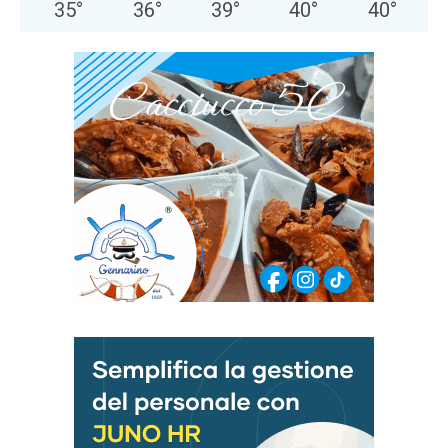
35
°
36
°
39
°
40
°
40
°