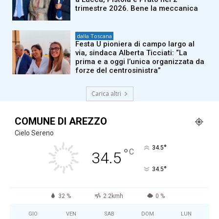
trimestre 2026. Bene la meccanica
dalla Toscana
Festa U pioniera di campo largo al
via, sindaca Alberta Ticciati: “La
prima e a oggi l’unica organizzata da
forze del centrosinistra”
Carica altri
COMUNE DI AREZZO
Cielo Sereno
°
34.5
°
C
34.5
°
34.5
32 %
2.2kmh
0 %
GIO
VEN
SAB
DOM
LUN