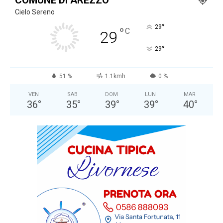
COMUNE DI AREZZO
Cielo Sereno
°
29
°
C
29
°
29
51 %
1.1kmh
0 %
VEN
SAB
DOM
LUN
MAR
36
°
35
°
39
°
39
°
40
°