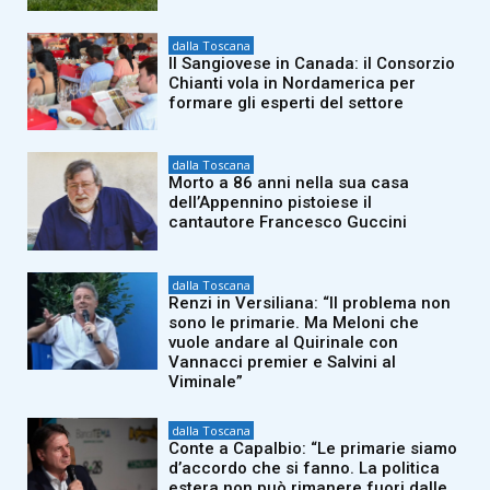
dalla Toscana
Il Sangiovese in Canada: il Consorzio
Chianti vola in Nordamerica per
formare gli esperti del settore
dalla Toscana
Morto a 86 anni nella sua casa
dell’Appennino pistoiese il
cantautore Francesco Guccini
dalla Toscana
Renzi in Versiliana: “Il problema non
sono le primarie. Ma Meloni che
vuole andare al Quirinale con
Vannacci premier e Salvini al
Viminale”
dalla Toscana
Conte a Capalbio: “Le primarie siamo
d’accordo che si fanno. La politica
estera non può rimanere fuori dalle