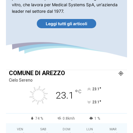
vitro, che lavora per Medical Systems SpA, un'azienda
leader nel settore dal 1977.
Leggi tutti gli articoli
COMUNE DI AREZZO
Cielo Sereno
°
23.1
°
C
23.1
°
23.1
74 %
0.8kmh
1 %
VEN
SAB
DOM
LUN
MAR