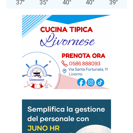
37
°
35
°
40
°
40
°
39
°