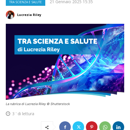
21 Gennaio 2025 15:35
TRA SCIENZA E SALUTE
Lucrezia Riley
La rubrica di Lucrezia Riley © Shutterstock
3
' di lettura