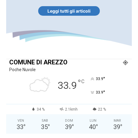
Leggi tutti gli articoli
COMUNE DI AREZZO
Poche Nuvole
°
33.9
°
C
33.9
°
33.9
34 %
2.1kmh
22 %
VEN
SAB
DOM
LUN
MAR
33
°
35
°
39
°
40
°
39
°