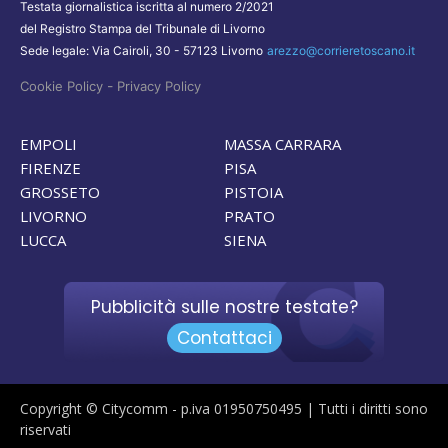
Testata giornalistica iscritta al numero 2/2021
del Registro Stampa del Tribunale di Livorno
Sede legale: Via Cairoli, 30 - 57123 Livorno
arezzo@corrieretoscano.it
-
Cookie Policy
Privacy Policy
EMPOLI
MASSA CARRARA
FIRENZE
PISA
GROSSETO
PISTOIA
LIVORNO
PRATO
LUCCA
SIENA
Pubblicità sulle nostre testate?
Contattaci
Copyright © Citycomm - p.iva 01950750495 | Tutti i diritti sono
riservati