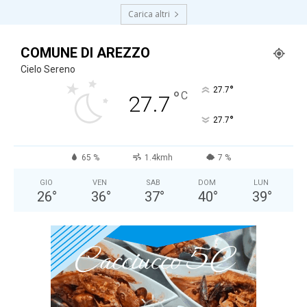
Carica altri
COMUNE DI AREZZO
Cielo Sereno
°
27.7
°
C
27.7
°
27.7
65 %
1.4kmh
7 %
GIO
VEN
SAB
DOM
LUN
26
°
36
°
37
°
40
°
39
°