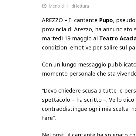
Meno di 1
' di lettura
AREZZO – Il cantante
Pupo
, pseud
provincia di Arezzo, ha annunciato su
martedì 19 maggio al
Teatro Acacia
condizioni emotive per salire sul pa
Con un lungo messaggio pubblicato su
momento personale che sta vivendo
“Devo chiedere scusa a tutte le pers
spettacolo – ha scritto –. Ve lo dico
contraddistingue ogni mia scelta: n
fare”.
Nel post, il cantante ha spiegato 