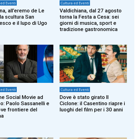
 ed Eventi
Cultura ed Eventi
na, all’eremo de Le
Valdichiana, dal 27 agosto
la scultura San
torna la Festa a Cesa: sei
esco e il lupo di Ugo
giorni di musica, sport e
tradizione gastronomica
 ed Eventi
Cultura ed Eventi
ine Social Movie ad
Dove è stato girato Il
o: Paolo Sassanelli e
Ciclone: il Casentino riapre i
ove frontiere del
luoghi del film per i 30 anni
ma