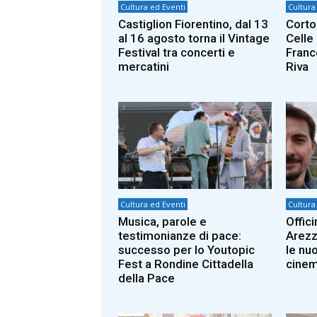
Cultura ed Eventi
Cultura
Castiglion Fiorentino, dal 13
Corto
al 16 agosto torna il Vintage
Celle 
Festival tra concerti e
Franc
mercatini
Riva
Cultura ed Eventi
Cultura
Musica, parole e
Offic
testimonianze di pace:
Arezz
successo per lo Youtopic
le nu
Fest a Rondine Cittadella
cine
della Pace