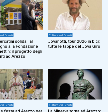
 ed Eventi
Cultura ed Eventi
rcatini solidali al
Jovanotti, tour 2026 in bici:
gno alla Fondazione
tutte le tappe del Jova Giro
ttin: il progetto degli
nti ad Arezzo
 ed Eventi
Cultura ed Eventi
e festa ad Arezzo per
La Minerva torna ad Arezzo: