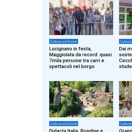
Cultura ed Eventi
Cultura
Lucignano in festa,
Dai me
Maggiolata da record: quasi
soste
7mila persone tra carri e
Cecche
spettacoli nel borgo
stude
Cultura ed Eventi
Cultura
Didacta Italia, Rondine e
Grand