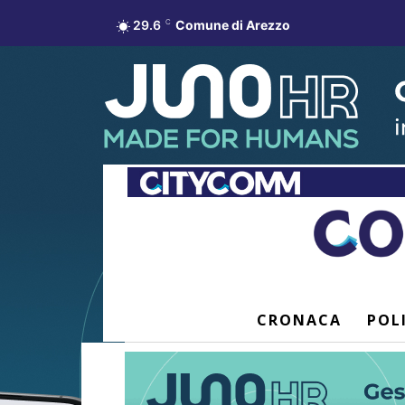
29.6
C
Comune di Arezzo
CRONACA
POL