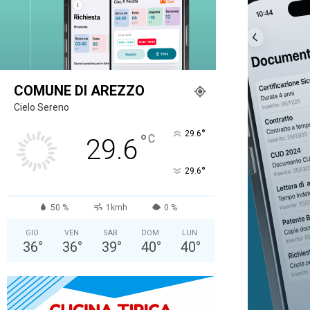
COMUNE DI AREZZO
Cielo Sereno
°
29.6
°
C
29.6
°
29.6
50 %
1kmh
0 %
GIO
VEN
SAB
DOM
LUN
36
°
36
°
39
°
40
°
40
°