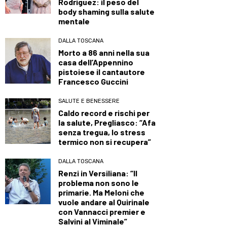
Rodriguez: il peso del
body shaming sulla salute
mentale
DALLA TOSCANA
Morto a 86 anni nella sua
casa dell’Appennino
pistoiese il cantautore
Francesco Guccini
SALUTE E BENESSERE
Caldo record e rischi per
la salute, Pregliasco: “Afa
senza tregua, lo stress
termico non si recupera”
DALLA TOSCANA
Renzi in Versiliana: “Il
problema non sono le
primarie. Ma Meloni che
vuole andare al Quirinale
con Vannacci premier e
Salvini al Viminale”