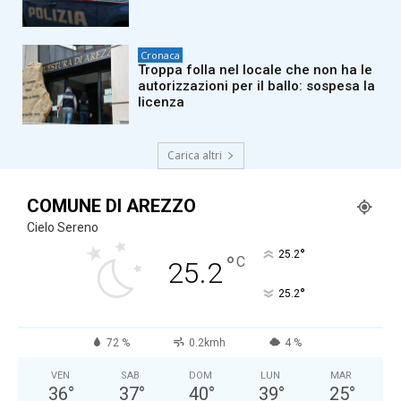
Cronaca
Troppa folla nel locale che non ha le
autorizzazioni per il ballo: sospesa la
licenza
Carica altri
COMUNE DI AREZZO
Cielo Sereno
°
25.2
°
C
25.2
°
25.2
72 %
0.2kmh
4 %
VEN
SAB
DOM
LUN
MAR
36
°
37
°
40
°
39
°
25
°