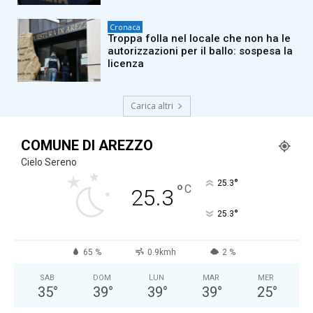
Cronaca
Troppa folla nel locale che non ha le
autorizzazioni per il ballo: sospesa la
licenza
Carica altri
COMUNE DI AREZZO
Cielo Sereno
°
25.3
°
C
25.3
°
25.3
65 %
0.9kmh
2 %
SAB
DOM
LUN
MAR
MER
35
°
39
°
39
°
39
°
25
°