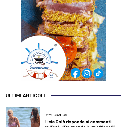
ULTIMI ARTICOLI
DEMOGRAFICA
Licia Colò risponde ai commenti
sull’età: “Da quando è un’offesa?”