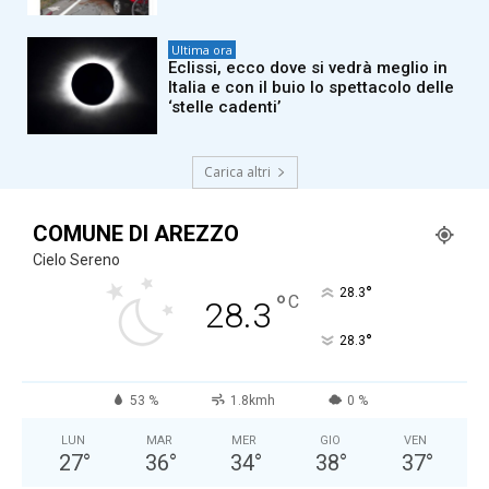
Ultima ora
Eclissi, ecco dove si vedrà meglio in
Italia e con il buio lo spettacolo delle
‘stelle cadenti’
Carica altri
COMUNE DI AREZZO
Cielo Sereno
°
28.3
°
C
28.3
°
28.3
53 %
1.8kmh
0 %
LUN
MAR
MER
GIO
VEN
27
°
36
°
34
°
38
°
37
°