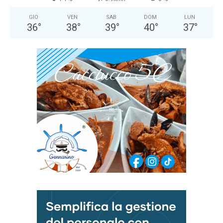
GIO
VEN
SAB
DOM
LUN
36
°
38
°
39
°
40
°
37
°