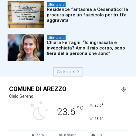
Ultima ora
Residence fantasma a Cesenatico: la
procura apre un fascicolo per truffa
aggravata
Ultima ora
Chiara Ferragni: “Io ingrassata e
invecchiata? Amo il mio corpo, sono
fiera della persona che sono”
Carica altri
COMUNE DI AREZZO
Cielo Sereno
°
23.6
°
C
23.6
°
23.6
74 %
0.9kmh
0 %