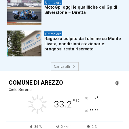
Ultima ora
MotoGp, oggi le qualifiche del Gp di
Silverstone – Diretta
Ultima ora
Ragazzo colpito da fulmine su Monte
Livata, condizioni stazionarie:
prognosi resta riservata
Carica altri
COMUNE DI AREZZO
Cielo Sereno
°
33.2
°
C
33.2
°
33.2
36 %
0.4kmh
2 %