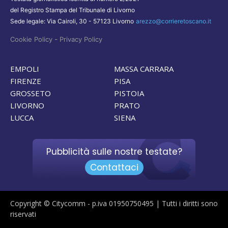
del Registro Stampa del Tribunale di Livorno
Sede legale: Via Cairoli, 30 - 57123 Livorno
arezzo@corrieretoscano.it
-
Cookie Policy
Privacy Policy
EMPOLI
MASSA CARRARA
FIRENZE
PISA
GROSSETO
PISTOIA
LIVORNO
PRATO
LUCCA
SIENA
Pubblicità sulle nostre testate?
Contattaci
Copyright © Citycomm - p.iva 01950750495 | Tutti i diritti sono
riservati