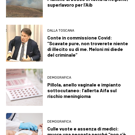
superlavoro per l’Aib
DALLA TOSCANA
Conte in commissione Covid:
“Scavate pure, non troverete niente
di illecito su di me. Meloni mi diede
del criminale”
DEMOGRAFICA
Pillola, anello vaginale e impianto
sottocutaneo: l’allerta Aifa sul
rischio meningioma
DEMOGRAFICA
Culle vuote e assenza di medici:
muore una neonata perché “non c’è