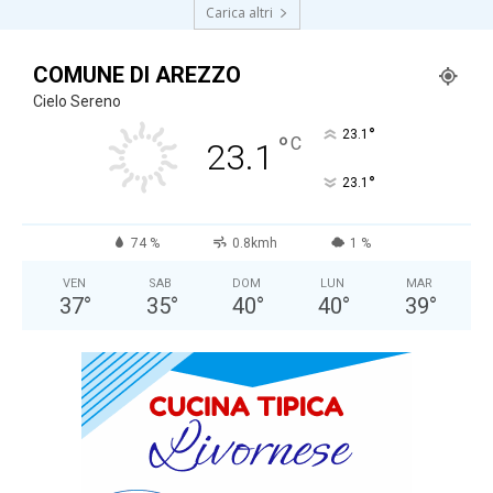
Carica altri
COMUNE DI AREZZO
Cielo Sereno
°
23.1
°
C
23.1
°
23.1
74 %
0.8kmh
1 %
VEN
SAB
DOM
LUN
MAR
37
°
35
°
40
°
40
°
39
°