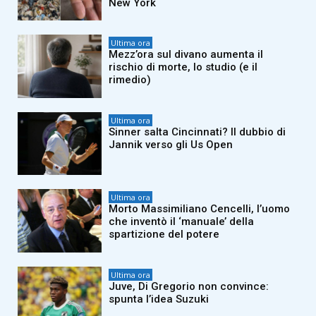
New York
Ultima ora
Mezz’ora sul divano aumenta il
rischio di morte, lo studio (e il
rimedio)
Ultima ora
Sinner salta Cincinnati? Il dubbio di
Jannik verso gli Us Open
Ultima ora
Morto Massimiliano Cencelli, l’uomo
che inventò il ‘manuale’ della
spartizione del potere
Ultima ora
Juve, Di Gregorio non convince:
spunta l’idea Suzuki