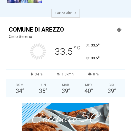
Carica altri
COMUNE DI AREZZO
Cielo Sereno
°
33.5
°
C
33.5
°
33.5
34 %
1.3kmh
0 %
DOM
LUN
MAR
MER
GIO
34
°
35
°
39
°
40
°
39
°