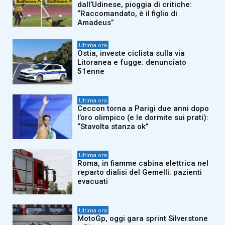
dall’Udinese, pioggia di critiche:
“Raccomandato, è il figlio di
Amadeus”
Ultima ora
Ostia, investe ciclista sulla via
Litoranea e fugge: denunciato
51enne
Ultima ora
Ceccon torna a Parigi due anni dopo
l’oro olimpico (e le dormite sui prati):
“Stavolta stanza ok”
Ultima ora
Roma, in fiamme cabina elettrica nel
reparto dialisi del Gemelli: pazienti
evacuati
Ultima ora
MotoGp, oggi gara sprint Silverstone