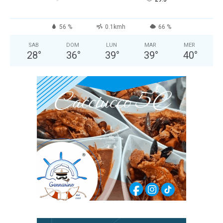
56 %
0.1kmh
66 %
SAB
DOM
LUN
MAR
MER
28
°
36
°
39
°
39
°
40
°