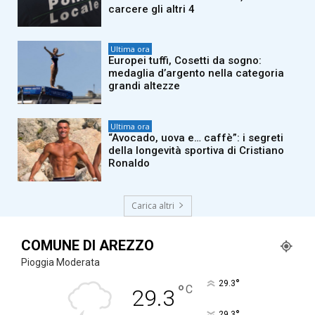
carcere gli altri 4
Ultima ora
Europei tuffi, Cosetti da sogno:
medaglia d’argento nella categoria
grandi altezze
Ultima ora
“Avocado, uova e… caffè”: i segreti
della longevità sportiva di Cristiano
Ronaldo
Carica altri
COMUNE DI AREZZO
Pioggia Moderata
°
29.3
°
C
29.3
°
29.3