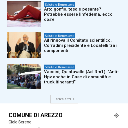
Salute e Benessere
Arto gonfio, teso e pesante?
Potrebbe essere linfedema, ecco
cos’è
Salute e Benessere
Ail rinnova il Comitato scientifico,
Corradini presidente e Locatelli tra i
componenti
Salute e Benessere
Vaccini, Quintavalle (Asl Rm1): “Anti-
Hpv anche in Case di comunità e
truck itineranti”
Carica altri
COMUNE DI AREZZO
Cielo Sereno