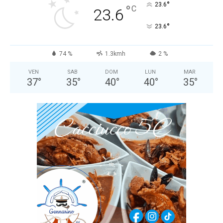
°
23.6
°
C
23.6
°
23.6
74 %
1.3kmh
2 %
VEN
SAB
DOM
LUN
MAR
37
°
35
°
40
°
40
°
35
°