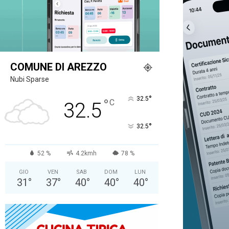
COMUNE DI AREZZO
Nubi Sparse
°
32.5
°
C
32.5
°
32.5
52 %
4.2kmh
78 %
GIO
VEN
SAB
DOM
LUN
31
°
37
°
40
°
40
°
40
°