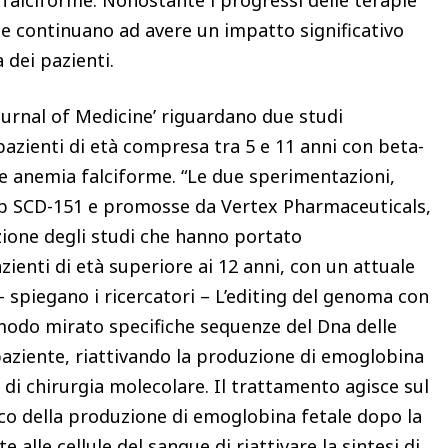
e continuano ad avere un impatto significativo
a dei pazienti.
ournal of Medicine’ riguardano due studi
 pazienti di età compresa tra 5 e 11 anni con beta-
e anemia falciforme. “Le due sperimentazioni,
 SCD-151 e promosse da Vertex Pharmaceuticals,
ione degli studi che hanno portato
zienti di età superiore ai 12 anni, con un attuale
à – spiegano i ricercatori – L’editing del genoma con
modo mirato specifiche sequenze del Dna delle
paziente, riattivando la produzione di emoglobina
ta di chirurgia molecolare. Il trattamento agisce sul
co della produzione di emoglobina fetale dopo la
 alle cellule del sangue di riattivare la sintesi di