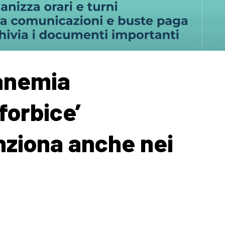
anemia
‘forbice’
nziona anche nei