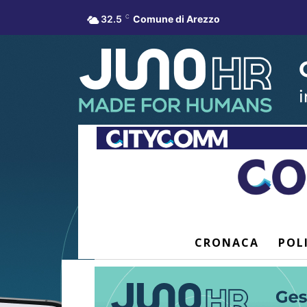
32.5
C
Comune di Arezzo
CRONACA
POL