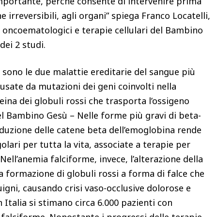
mportante, perché consente di intervenire prima
 irreversibili, agli organi” spiega Franco Locatelli,
i oncoematologici e terapie cellulari del Bambino
dei 2 studi.
 sono le due malattie ereditarie del sangue più
sate da mutazioni dei geni coinvolti nella
ina dei globuli rossi che trasporta l’ossigeno
el Bambino Gesù – Nelle forme più gravi di beta-
oduzione delle catene beta dell’emoglobina rende
lari per tutta la vita, associate a terapie per
 Nell’anemia falciforme, invece, l’alterazione della
a formazione di globuli rossi a forma di falce che
uigni, causando crisi vaso-occlusive dolorose e
n Italia si stimano circa 6.000 pazienti con
 falciforme. Nonostante i progressi delle terapie