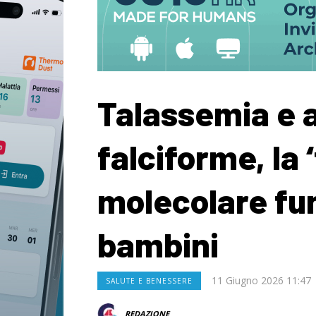
Talassemia e 
falciforme, la 
molecolare fu
bambini
11 Giugno 2026 11:47
SALUTE E BENESSERE
REDAZIONE