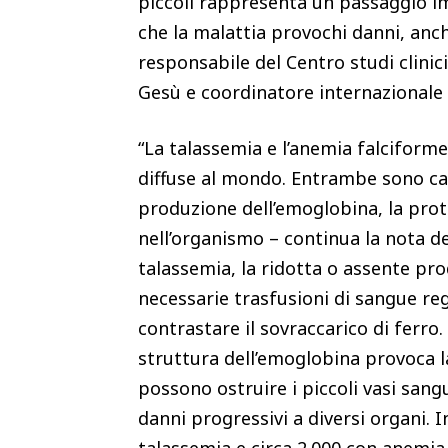
piccoli rappresenta un passaggio i
che la malattia provochi danni, anche
responsabile del Centro studi clinic
Gesù e coordinatore internazionale 
“La talassemia e l’anemia falciforme
diffuse al mondo. Entrambe sono cau
produzione dell’emoglobina, la prote
nell’organismo – continua la nota d
talassemia, la ridotta o assente pr
necessarie trasfusioni di sangue rego
contrastare il sovraccarico di ferro.
struttura dell’emoglobina provoca l
possono ostruire i piccoli vasi sang
danni progressivi a diversi organi. I
talassemia e circa 2.000 con anemia