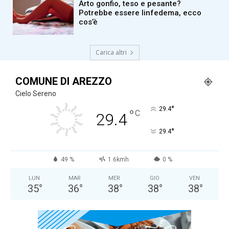
Arto gonfio, teso e pesante?
Potrebbe essere linfedema, ecco
cos’è
Carica altri
COMUNE DI AREZZO
Cielo Sereno
°
29.4
°
C
29.4
°
29.4
49 %
1.6kmh
0 %
LUN
MAR
MER
GIO
VEN
35
°
36
°
38
°
38
°
38
°