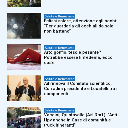
Salute e Benessere
Eclissi solare, attenzione agli occhi:
“Per guardarla gli occhiali da sole
non bastano”
Salute e Benessere
Arto gonfio, teso e pesante?
Potrebbe essere linfedema, ecco
cos’è
Salute e Benessere
Ail rinnova il Comitato scientifico,
Corradini presidente e Locatelli tra i
componenti
Salute e Benessere
Vaccini, Quintavalle (Asl Rm1): “Anti-
Hpv anche in Case di comunità e
truck itineranti”