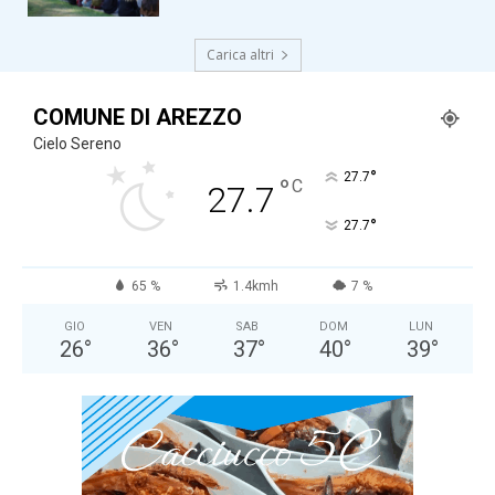
Carica altri
COMUNE DI AREZZO
Cielo Sereno
°
27.7
°
C
27.7
°
27.7
65 %
1.4kmh
7 %
GIO
VEN
SAB
DOM
LUN
26
°
36
°
37
°
40
°
39
°