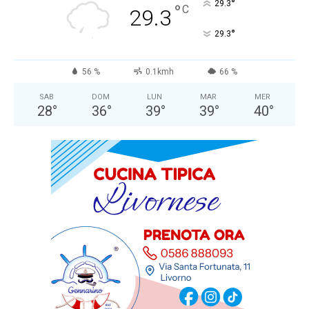
°
29.3
°
C
29.3
°
29.3
56 %
0.1kmh
66 %
SAB
DOM
LUN
MAR
MER
28
°
36
°
39
°
39
°
40
°