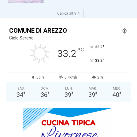
Carica altri
COMUNE DI AREZZO
Cielo Sereno
°
33.2
°
C
33.2
°
33.2
36 %
0.4kmh
2 %
SAB
DOM
LUN
MAR
MER
34
°
36
°
39
°
39
°
40
°