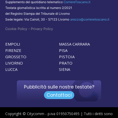
Supplemento del quotidiano telematico
CorriereToscano.it
Testata giornalistica iscritta al numero 2/2021
del Registro Stampa del Tribunale di Livorno
Sede legale: Via Cairoli, 30 - 57123 Livorno
arezzo@corrieretoscano.it
-
Cookie Policy
Privacy Policy
EMPOLI
MASSA CARRARA
FIRENZE
PISA
GROSSETO
PISTOIA
LIVORNO
PRATO
LUCCA
SIENA
Pubblicità sulle nostre testate?
Contattaci
Copyright © Citycomm - p.iva 01950750495 | Tutti i diritti sono