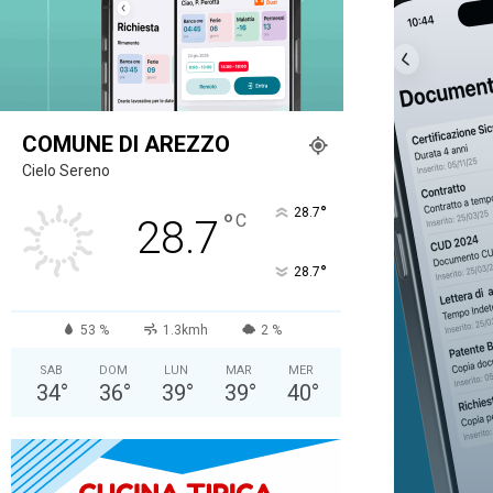
COMUNE DI AREZZO
Cielo Sereno
°
28.7
°
C
28.7
°
28.7
53 %
1.3kmh
2 %
SAB
DOM
LUN
MAR
MER
34
°
36
°
39
°
39
°
40
°