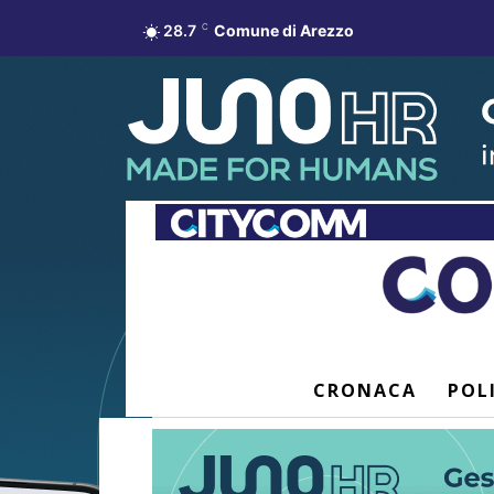
28.7
C
Comune di Arezzo
CRONACA
POL