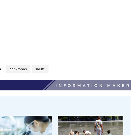
S
adnkronos
salute