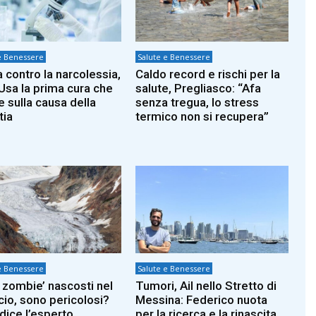
e Benessere
Salute e Benessere
a contro la narcolessia,
Caldo record e rischi per la
 Usa la prima cura che
salute, Pregliasco: “Afa
e sulla causa della
senza tregua, lo stress
tia
termico non si recupera”
e Benessere
Salute e Benessere
s zombie’ nascosti nel
Tumori, Ail nello Stretto di
cio, sono pericolosi?
Messina: Federico nuota
dice l’esperto
per la ricerca e la rinascita