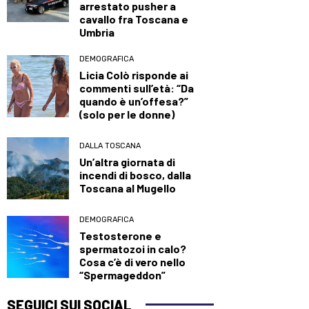
arrestato pusher a
cavallo fra Toscana e
Umbria
DEMOGRAFICA
Licia Colò risponde ai
commenti sull’età: “Da
quando è un’offesa?”
(solo per le donne)
DALLA TOSCANA
Un’altra giornata di
incendi di bosco, dalla
Toscana al Mugello
DEMOGRAFICA
Testosterone e
spermatozoi in calo?
Cosa c’è di vero nello
“Spermageddon”
SEGUICI SUI SOCIAL