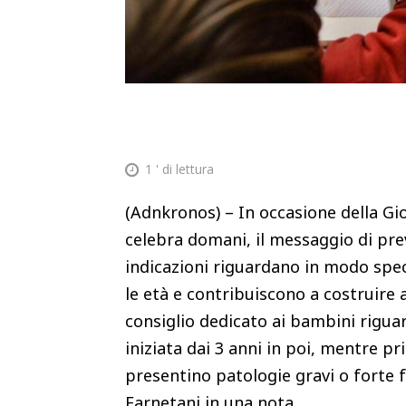
1
' di lettura
(Adnkronos) – In occasione della Gi
celebra domani, il messaggio di prev
indicazioni riguardano in modo speci
le età e contribuiscono a costruire a
consiglio dedicato ai bambini riguar
iniziata dai 3 anni in poi, mentre pr
presentino patologie gravi o forte fa
Farnetani in una nota.