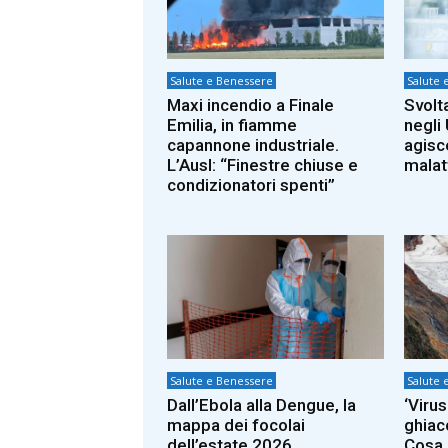
Salute e Benessere
Salute 
Maxi incendio a Finale
Svolt
Emilia, in fiamme
negli
capannone industriale.
agisc
L’Ausl: “Finestre chiuse e
malat
condizionatori spenti”
Salute e Benessere
Salute 
Dall’Ebola alla Dengue, la
‘Viru
mappa dei focolai
ghiac
dell’estate 2026
Cosa 