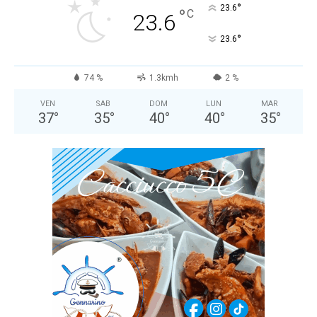
°
23.6
°
C
23.6
°
23.6
74 %
1.3kmh
2 %
VEN
SAB
DOM
LUN
MAR
37
°
35
°
40
°
40
°
35
°