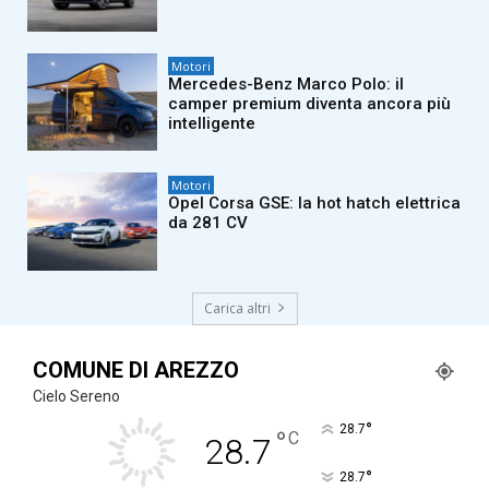
Motori
Mercedes-Benz Marco Polo: il
camper premium diventa ancora più
intelligente
Motori
Opel Corsa GSE: la hot hatch elettrica
da 281 CV
Carica altri
COMUNE DI AREZZO
Cielo Sereno
°
28.7
°
C
28.7
°
28.7