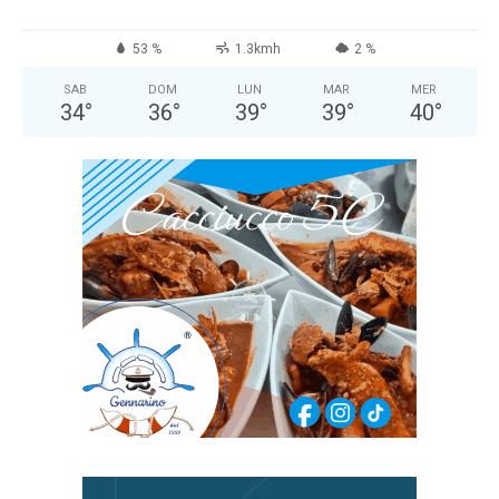
53 %
1.3kmh
2 %
SAB
DOM
LUN
MAR
MER
34
°
36
°
39
°
39
°
40
°