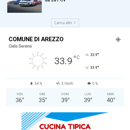
da 281 CV
Carica altri
COMUNE DI AREZZO
Cielo Sereno
°
33.9
°
C
33.9
°
33.9
34 %
3.1kmh
0 %
VEN
SAB
DOM
LUN
MAR
36
°
35
°
39
°
39
°
40
°