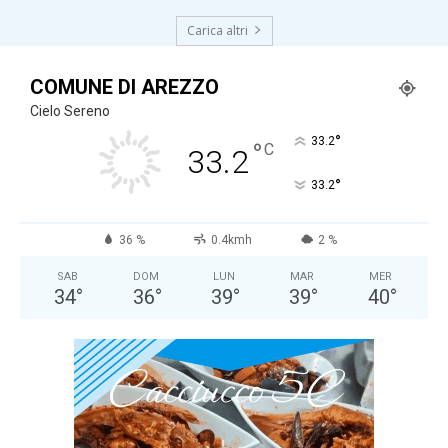
Carica altri
COMUNE DI AREZZO
Cielo Sereno
°
33.2
°
C
33.2
°
33.2
36 %
0.4kmh
2 %
SAB
DOM
LUN
MAR
MER
34
°
36
°
39
°
39
°
40
°