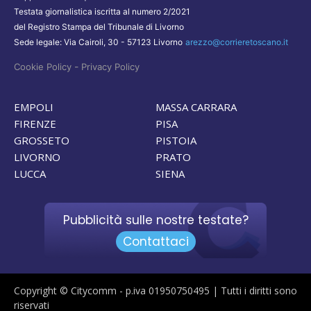
Testata giornalistica iscritta al numero 2/2021
del Registro Stampa del Tribunale di Livorno
Sede legale: Via Cairoli, 30 - 57123 Livorno
arezzo@corrieretoscano.it
-
Cookie Policy
Privacy Policy
EMPOLI
MASSA CARRARA
FIRENZE
PISA
GROSSETO
PISTOIA
LIVORNO
PRATO
LUCCA
SIENA
Pubblicità sulle nostre testate?
Contattaci
Copyright © Citycomm - p.iva 01950750495 | Tutti i diritti sono
riservati