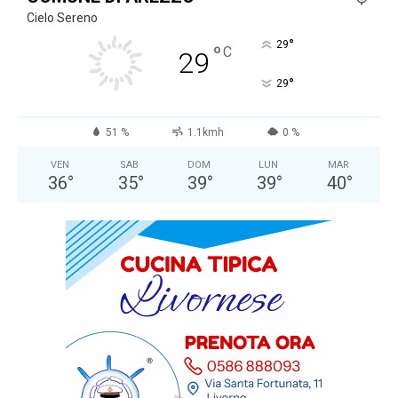
Cielo Sereno
°
29
°
C
29
°
29
51 %
1.1kmh
0 %
VEN
SAB
DOM
LUN
MAR
36
°
35
°
39
°
39
°
40
°