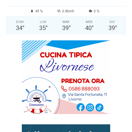
49 %
0.8kmh
0 %
DOM
LUN
MAR
MER
GIO
34
°
35
°
39
°
40
°
39
°