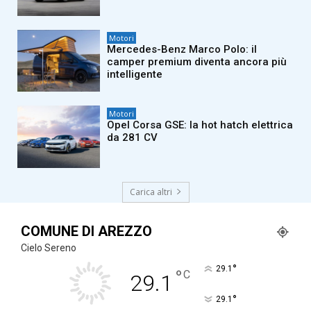
Motori
Mercedes-Benz Marco Polo: il
camper premium diventa ancora più
intelligente
Motori
Opel Corsa GSE: la hot hatch elettrica
da 281 CV
Carica altri
COMUNE DI AREZZO
Cielo Sereno
°
29.1
°
C
29.1
°
29.1