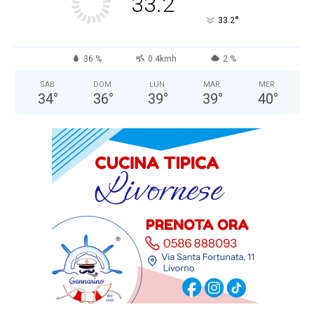
33.2
°
33.2
36 %
0.4kmh
2 %
SAB
DOM
LUN
MAR
MER
34
°
36
°
39
°
39
°
40
°