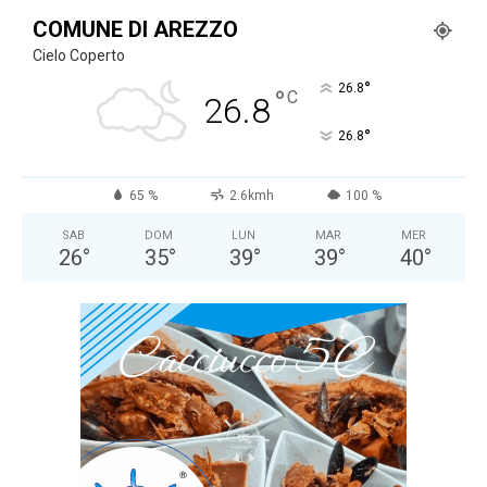
COMUNE DI AREZZO
Cielo Coperto
°
26.8
°
C
26.8
°
26.8
65 %
2.6kmh
100 %
SAB
DOM
LUN
MAR
MER
26
°
35
°
39
°
39
°
40
°