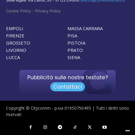
Sede legale: Via Cairoli, 30 - 57123 Livorno
arezzo@corrieretoscano.it
-
Cookie Policy
Privacy Policy
EMPOLI
MASSA CARRARA
FIRENZE
PISA
GROSSETO
PISTOIA
LIVORNO
PRATO
LUCCA
SIENA
Pubblicità sulle nostre testate?
Contattaci
Copyright © Citycomm - p.iva 01950750495 | Tutti i diritti sono
riservati