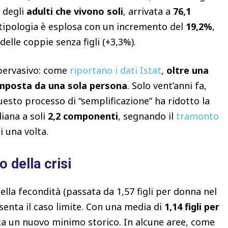
 degli
adulti che vivono soli
, arrivata a
76,1
ta tipologia è esplosa con un incremento del
19,2%
,
elle coppie senza figli (+3,3%).
 pervasivo: come
riportano i dati Istat
,
oltre una
omposta da una sola persona
. Solo vent’anni fa,
esto processo di “semplificazione” ha ridotto la
iana a soli
2,2 componenti
, segnando il
tramonto
 una volta.
o della crisi
della fecondità (passata da 1,57 figli per donna nel
enta il caso limite. Con una media di
1,14 figli per
cca un nuovo minimo storico. In alcune aree, come