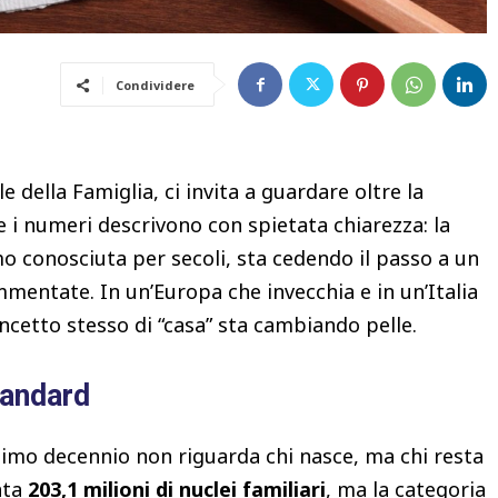
Condividere
 della Famiglia, ci invita a guardare oltre la
e i numeri descrivono con spietata chiarezza: la
mo conosciuta per secoli, sta cedendo il passo a un
mentate. In un’Europa che invecchia e in un’Italia
oncetto stesso di “casa” sta cambiando pelle.
tandard
timo decennio non riguarda chi nasce, ma chi resta
nta
203,1 milioni di nuclei familiari
, ma la categoria