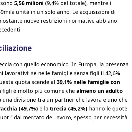
i sono
5,56 milioni
(9,4% del totale), mentre i
189mila unità in un solo anno. Le acquisizioni di
onostante nuove restrizioni normative abbiano
ecedenti.
ciliazione
eccia con quello economico. In Europa, la presenza
i lavorativi: se nelle famiglie senza figli il 42,6%
questa quota scende al
39,1% nelle famiglie con
on figli è molto più comune che
almeno un adulto
a una divisione tra un partner che lavora e uno che
vacchia (49,7%)
e la
Grecia (45,2%)
hanno le quote
“fuori” dal mercato del lavoro, spesso per necessità