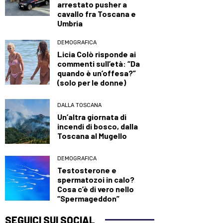
arrestato pusher a
cavallo fra Toscana e
Umbria
DEMOGRAFICA
Licia Colò risponde ai
commenti sull’età: “Da
quando è un’offesa?”
(solo per le donne)
DALLA TOSCANA
Un’altra giornata di
incendi di bosco, dalla
Toscana al Mugello
DEMOGRAFICA
Testosterone e
spermatozoi in calo?
Cosa c’è di vero nello
“Spermageddon”
SEGUICI SUI SOCIAL