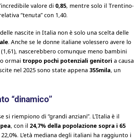
l’incredibile valore di
0,85
, mentre solo il Trentino-
elativa “tenuta” con 1,40.
delle nascite in Italia non è solo una scelta delle
ale
. Anche se le donne italiane volessero avere lo
esi (1,61), nascerebbero comunque meno bambini
ono ormai
troppo pochi potenziali genitori
a causa
ascite nel 2025 sono state appena
355mila
, un
to “dinamico”
 si riempiono di “grandi anziani”. L’Italia è il
opea
, con il
24,7% della popolazione sopra i 65
22,0%. L’età mediana degli italiani ha raggiunto i