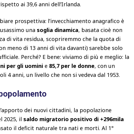
ispetto ai 39,6 anni dell’Irlanda.
mbiare prospettiva: l’invecchiamento anagrafico è
e usassimo una
soglia dinamica
, basata cioè non
za di vita residua, scopriremmo che la quota di
on meno di 13 anni di vita davanti) sarebbe solo
ufficiale. Perché? E bene: viviamo di più e meglio: la
ni per gli uomini
e
85,7 per le donne
, con un
oli 4 anni, un livello che non si vedeva dal 1953.
spopolamento
l’apporto dei nuovi cittadini, la popolazione
l 2025, il
saldo migratorio positivo di +296mila
o il deficit naturale tra nati e morti. Al 1°