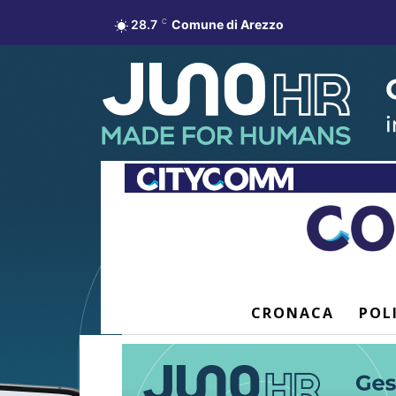
28.7
C
Comune di Arezzo
CRONACA
POL