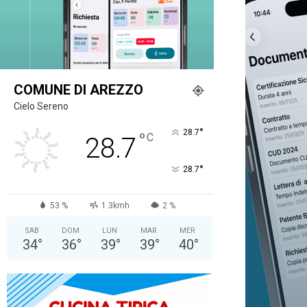
COMUNE DI AREZZO
Cielo Sereno
°
28.7
°
C
28.7
°
28.7
53 %
1.3kmh
2 %
SAB
DOM
LUN
MAR
MER
34
°
36
°
39
°
39
°
40
°