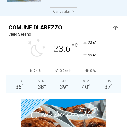
Carica altri
COMUNE DI AREZZO
Cielo Sereno
°
23.6
°
C
23.6
°
23.6
74 %
0.9kmh
0 %
GIO
VEN
SAB
DOM
LUN
36
°
38
°
39
°
40
°
37
°