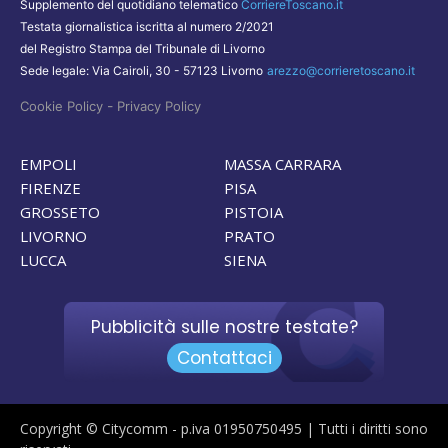
Supplemento del quotidiano telematico
CorriereToscano.it
Testata giornalistica iscritta al numero 2/2021
del Registro Stampa del Tribunale di Livorno
Sede legale: Via Cairoli, 30 - 57123 Livorno
arezzo@corrieretoscano.it
-
Cookie Policy
Privacy Policy
EMPOLI
MASSA CARRARA
FIRENZE
PISA
GROSSETO
PISTOIA
LIVORNO
PRATO
LUCCA
SIENA
Pubblicità sulle nostre testate?
Contattaci
Copyright © Citycomm - p.iva 01950750495 | Tutti i diritti sono