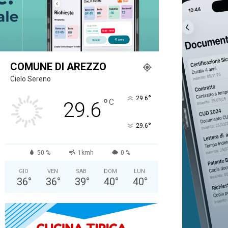
COMUNE DI AREZZO
Cielo Sereno
°
29.6
°
C
29.6
°
29.6
50 %
1kmh
0 %
GIO
VEN
SAB
DOM
LUN
36
°
36
°
39
°
40
°
40
°