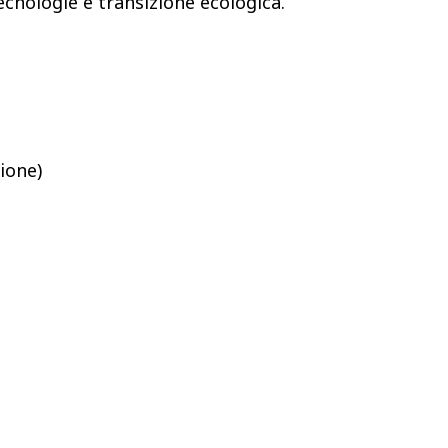
cnologie e transizione ecologica.​
ione)