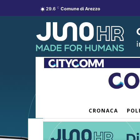
29.6
C
Comune di Arezzo
CRONACA
POL