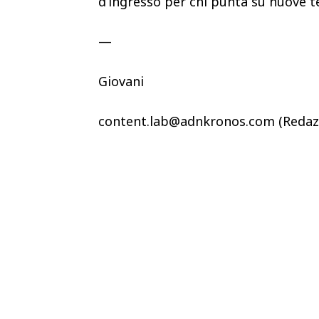
d’ingresso per chi punta su nuove te
—
Giovani
content.lab@adnkronos.com (Redaz